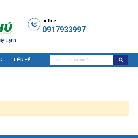
hotline
0917933997
áy Lạnh
G
LIÊN HỆ